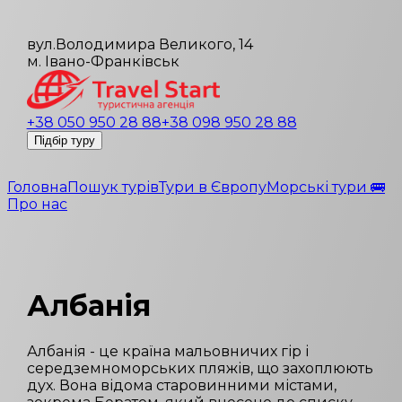
вул.Володимира Великого, 14
м. Івано-Франківськ
+38 050 950 28 88
+38 098 950 28 88
Підбір туру
Головна
Пошук турів
Тури в Європу
Морські тури 🚌
Про нас
Албанія
Албанія - це країна мальовничих гір і
середземноморських пляжів, що захоплюють
дух. Вона відома старовинними містами,