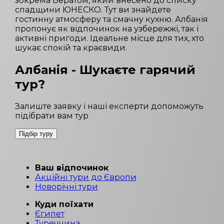
зокрема Бератом, який внесено до списку
спадщини ЮНЕСКО. Тут ви знайдете
гостинну атмосферу та смачну кухню. Албанія
пропонує як відпочинок на узбережжі, так і
активні пригоди. Ідеальне місце для тих, хто
шукає спокій та краєвиди.
Албанія
- Шукаєте гарячий
тур?
Залиште заявку і наші експерти допоможуть
підібрати вам тур
Підбір туру
Ваш відпочинок
Акційні тури до Європи
Новорічні тури
Куди поїхати
Єгипет
Туреччина