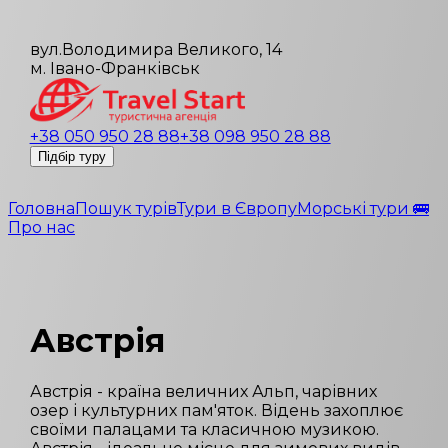
вул.Володимира Великого, 14
м. Івано-Франківськ
+38 050 950 28 88
+38 098 950 28 88
Підбір туру
Головна
Пошук турів
Тури в Європу
Морські тури 🚌
Про нас
Австрія
Австрія - країна величних Альп, чарівних
озер і культурних пам'яток. Відень захоплює
своїми палацами та класичною музикою.