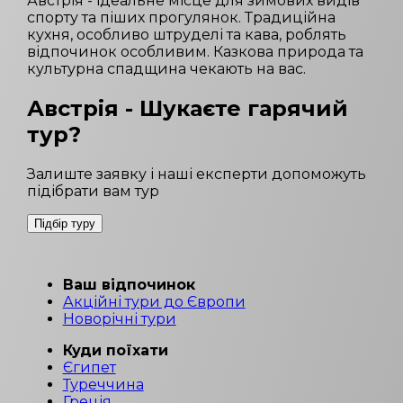
Австрія - ідеальне місце для зимових видів
спорту та піших прогулянок. Традиційна
кухня, особливо штруделі та кава, роблять
відпочинок особливим. Казкова природа та
культурна спадщина чекають на вас.
Австрія
- Шукаєте гарячий
тур?
Залиште заявку і наші експерти допоможуть
підібрати вам тур
Підбір туру
Ваш відпочинок
Акційні тури до Європи
Новорічні тури
Куди поїхати
Єгипет
Туреччина
Греція