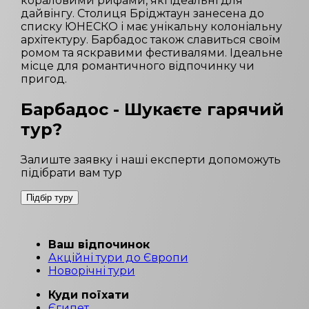
кораловими рифами, які ідеальні для
дайвінгу. Столиця Бріджтаун занесена до
списку ЮНЕСКО і має унікальну колоніальну
архітектуру. Барбадос також славиться своїм
ромом та яскравими фестивалями. Ідеальне
місце для романтичного відпочинку чи
пригод.
Барбадос
- Шукаєте гарячий
тур?
Залиште заявку і наші експерти допоможуть
підібрати вам тур
Підбір туру
Ваш відпочинок
Акційні тури до Європи
Новорічні тури
Куди поїхати
Єгипет