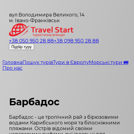
вул.Володимира Великого, 14
м. Івано-Франківськ
+38 050 950 28 88
+38 098 950 28 88
Підбір туру
Головна
Пошук турів
Тури в Європу
Морські тури 🚌
Про нас
Барбадос
Барбадос - це тропічний рай з бірюзовими
водами Карибського моря та білосніжними
пляжами. Острів відомий своїми