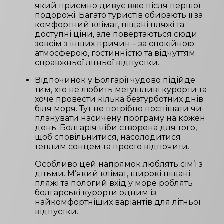
який приємно дивує вже після першої
подорожі. Багато туристів обирають її за
комфортний клімат, піщані пляжі та
доступні ціни, але повертаються сюди
зовсім з інших причин – за спокійною
атмосферою, гостинністю та відчуттям
справжньої літньої відпустки.
Відпочинок у Болгарії чудово підійде
тим, хто не любить метушливі курорти та
хоче провести кілька безтурботних днів
біля моря. Тут не потрібно поспішати чи
планувати насичену програму на кожен
день. Болгарія ніби створена для того,
щоб сповільнитися, насолодитися
теплим сонцем та просто відпочити.
Особливо цей напрямок люблять сім’ї з
дітьми. М’який клімат, широкі піщані
пляжі та пологий вхід у море роблять
болгарські курорти одним із
найкомфортніших варіантів для літньої
відпустки.