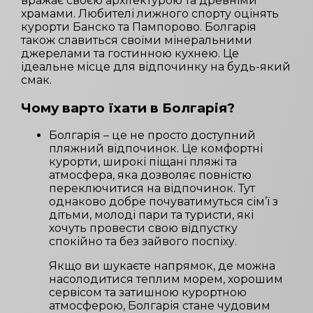
вражає своєю архітектурою та древніми
храмами. Любителі лижного спорту оцінять
курорти Банско та Пампорово. Болгарія
також славиться своїми мінеральними
джерелами та гостинною кухнею. Це
ідеальне місце для відпочинку на будь-який
смак.
Чому варто їхати в
Болгарія
?
Болгарія – це не просто доступний
пляжний відпочинок. Це комфортні
курорти, широкі піщані пляжі та
атмосфера, яка дозволяє повністю
переключитися на відпочинок. Тут
однаково добре почуватимуться сім’ї з
дітьми, молоді пари та туристи, які
хочуть провести свою відпустку
спокійно та без зайвого поспіху.
Якщо ви шукаєте напрямок, де можна
насолодитися теплим морем, хорошим
сервісом та затишною курортною
атмосферою, Болгарія стане чудовим