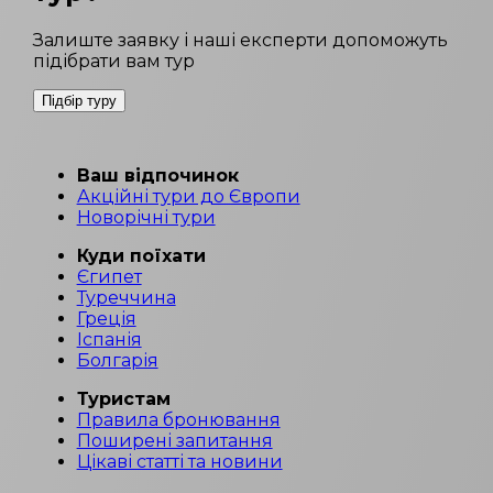
Залиште заявку і наші експерти допоможуть
підібрати вам тур
Підбір туру
Ваш відпочинок
Акційні тури до Європи
Новорічні тури
Куди поїхати
Єгипет
Туреччина
Греція
Іспанія
Болгарія
Туристам
Правила бронювання
Поширені запитання
Цікаві статті та новини