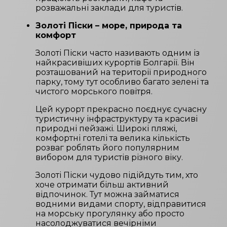
розважальні заклади для туристів.
Золоті Піски – море, природа та
комфорт
Золоті Піски часто називають одним із
найкрасивіших курортів Болгарії. Він
розташований на території природного
парку, тому тут особливо багато зелені та
чистого морського повітря.
Цей курорт прекрасно поєднує сучасну
туристичну інфраструктуру та красиві
природні пейзажі. Широкі пляжі,
комфортні готелі та велика кількість
розваг роблять його популярним
вибором для туристів різного віку.
Золоті Піски чудово підійдуть тим, хто
хоче отримати більш активний
відпочинок. Тут можна займатися
водними видами спорту, відправитися
на морську прогулянку або просто
насолоджуватися вечірніми