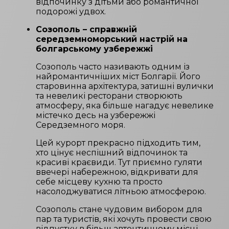
відпочинку з дітьми або романтичної
подорожі удвох.
Созополь – справжній
середземноморський настрій на
болгарському узбережжі
Созополь часто називають одним із
найромантичніших міст Болгарії. Його
старовинна архітектура, затишні вулички
та невеликі ресторани створюють
атмосферу, яка більше нагадує невелике
містечко десь на узбережжі
Середземного моря.
Цей курорт прекрасно підходить тим,
хто цінує неспішний відпочинок та
красиві краєвиди. Тут приємно гуляти
ввечері набережною, відкривати для
себе місцеву кухню та просто
насолоджуватися літньою атмосферою.
Созополь стане чудовим вибором для
пар та туристів, які хочуть провести свою
відпустку в більш автентичному місці.