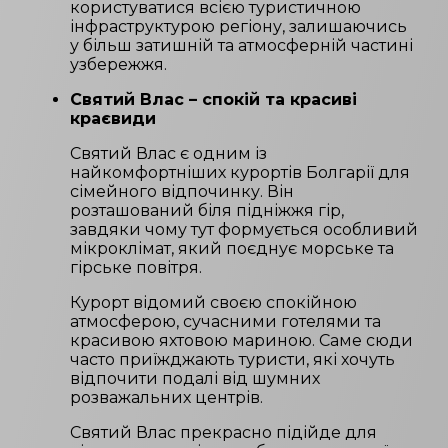
користуватися всією туристичною
інфраструктурою регіону, залишаючись
у більш затишній та атмосферній частині
узбережжя.
Святий Влас – спокій та красиві
краєвиди
Святий Влас є одним із
найкомфортніших курортів Болгарії для
сімейного відпочинку. Він
розташований біля підніжжя гір,
завдяки чому тут формується особливий
мікроклімат, який поєднує морське та
гірське повітря.
Курорт відомий своєю спокійною
атмосферою, сучасними готелями та
красивою яхтовою мариною. Саме сюди
часто приїжджають туристи, які хочуть
відпочити подалі від шумних
розважальних центрів.
Святий Влас прекрасно підійде для