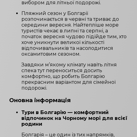
вибором для літньої подорожі.
Пляжний сезон у Болгарії
розпочинається в червні та триває до
середини вересня. Найтепліше море
туристів чекає в липні та серпні, а
початок вересня чудово підійде тим, хто
хоче уникнути великої кількості
відпочивальників та насолодитися
оксамитовим сезоном.
Завдяки м’якому клімату навіть літня
спека тут переноситься досить
комфортно, що робить Болгарію
прекрасним варіантом для сімейної
подорожі.
Оновна інформація
Тури в Болгарію — комфортний
відпочинок на Чорному морі для всієї
родини
Болгарія – це один із тих напрямків,