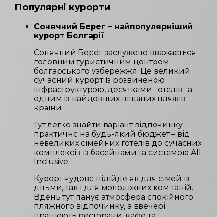
Популярні курорти
Сонячний Берег – найпопулярніший
курорт Болгарії
Сонячний Берег заслужено вважається
головним туристичним центром
болгарського узбережжя. Це великий
сучасний курорт із розвиненою
інфраструктурою, десятками готелів та
одним із найдовших піщаних пляжів
країни.
Тут легко знайти варіант відпочинку
практично на будь-який бюджет – від
невеликих сімейних готелів до сучасних
комплексів із басейнами та системою All
Inclusive.
Курорт чудово підійде як для сімей із
дітьми, так і для молодіжних компаній.
Вдень тут панує атмосфера спокійного
пляжного відпочинку, а ввечері
працюють ресторани, кафе та