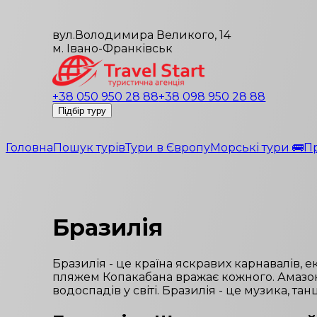
вул.Володимира Великого, 14
м. Івано-Франківськ
+38 050 950 28 88
+38 098 950 28 88
Підбір туру
Головна
Пошук турів
Тури в Європу
Морські тури 🚌
П
Бразилія
Бразилія - це країна яскравих карнавалів, 
пляжем Копакабана вражає кожного. Амазоні
водоспадів у світі. Бразилія - це музика, тан