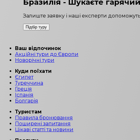
Бразилія
- Шукаєте гарячий
Залиште заявку і наші експерти допоможуть
Підбір туру
Ваш відпочинок
Акційні тури до Європи
Новорічні тури
Куди поїхати
Єгипет
Туреччина
Греція
Іспанія
Болгарія
Туристам
Правила бронювання
Поширені запитання
Цікаві статті та новини