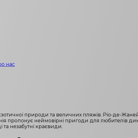
ро нас
екзотичної природи та величних пляжів. Ріо-де-Жане
я пропонує неймовірні пригоди для любителів дикої
ці та незабутні краєвиди.