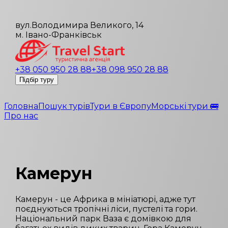
вул.Володимира Великого, 14
м. Івано-Франківськ
+38 050 950 28 88
+38 098 950 28 88
Підбір туру
Головна
Пошук турів
Тури в Європу
Морські тури 🚌
Про нас
Камерун
Камерун - це Африка в мініатюрі, адже тут
поєднуються тропічні ліси, пустелі та гори.
Національний парк Ваза є домівкою для