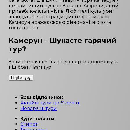
багатьох видів диких тварин. Гора Камерун -
це найвищий вулкан Західної Африки, який
приваблює альпіністів. Любителі культури
знайдуть безліч традиційних фестивалів.
Камерун вражає своєю різноманітністю та
гостинністю.
Камерун
- Шукаєте гарячий
тур?
Залиште заявку і наші експерти допоможуть
підібрати вам тур
Підбір туру
Ваш відпочинок
Акційні тури до Європи
Новорічні тури
Куди поїхати
Єгипет
Туреччина