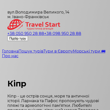
вул.Володимира Великого, 14
м. Івано-Франківськ
+38 050 950 28 88
+38 098 950 28 88
Підбір туру
Головна
Пошук турів
Тури в Європу
Морські тури 🚌
Про нас
Кіпр
Кіпр - це острів сонця, моря та античної
історії. Ларнака та Пафос пропонують чудові
пляжі та археологічні пам'ятки. Любителі