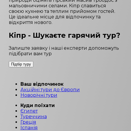
природи оцінять гірський масив Троодос з
мальовничими селами. Кіпр славиться
своєю кухнею та теплим прийомом гостей.
Це ідеальне місце для відпочинку та
відкриття нового.
Кіпр
- Шукаєте гарячий тур?
Залиште заявку і наші експерти допоможуть
підібрати вам тур
Підбір туру
Ваш відпочинок
Акційні тури до Європи
Новорічні тури
Куди поїхати
Єгипет
Туреччина
Греція
Іспанія