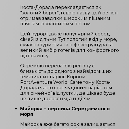
Коста-Дорада перекладається як
“золотий берег”, і свою назву цей регіон
отримав завдяки широким піщаним
пляжам із золотистим піском.
Цей курорт дуже популярний серед
сімей із дітьми. Тут пологий вхід у море,
сучасна туристична інфраструктура та
великий вибір готелів для комфортного
відпочинку.
Окремою перевагою регіону є
близькість до одного з найвідоміших
тематичних парків Європи –
PortAventura World. Саме тому Коста-
Дорада часто стає чудовим варіантом
для сімейної відпустки, де цікаво буде
не лише дорослим, а й дітям.
Майорка – перлина Середземного
моря
Майорка вже багато років залишається