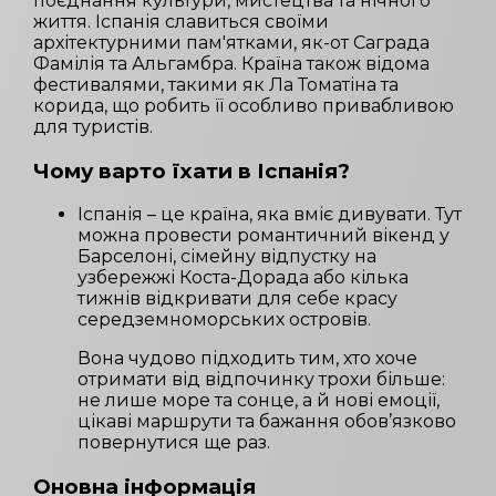
поєднання культури, мистецтва та нічного
життя. Іспанія славиться своїми
архітектурними пам'ятками, як-от Саграда
Фамілія та Альгамбра. Країна також відома
фестивалями, такими як Ла Томатіна та
корида, що робить її особливо привабливою
для туристів.
Чому варто їхати в
Іспанія
?
Іспанія – це країна, яка вміє дивувати. Тут
можна провести романтичний вікенд у
Барселоні, сімейну відпустку на
узбережжі Коста-Дорада або кілька
тижнів відкривати для себе красу
середземноморських островів.
Вона чудово підходить тим, хто хоче
отримати від відпочинку трохи більше:
не лише море та сонце, а й нові емоції,
цікаві маршрути та бажання обов’язково
повернутися ще раз.
Оновна інформація