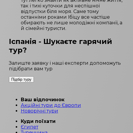
Тут легко знайти як активне нічне життя,
так і тихі куточки для неспішної
відпустки біля моря. Саме тому
останніми роками Ібіцу все частіше
обирають не лише молодіжні компанії, а
й сімейні туристи.
Іспанія
- Шукаєте гарячий
тур?
Залиште заявку і наші експерти допоможуть
підібрати вам тур
Підбір туру
Ваш відпочинок
Акційні тури до Європи
Новорічні тури
Куди поїхати
Єгипет
Туреччина