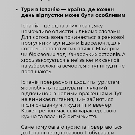
Тури в Іспанію — країна, де кожен
день відпустки може бути особливим
Іспанія – це одна з тих країн, яку
неможливо описати кількома словами.
Для когось вона починається з ранкової
прогулянки вулицями Барселони, для
когось – із золотистих пляжів Майорки
чи бірюзових вод Канарських островів. А
хтось закохується в неї за келих сангрії
на узбережжі та вечори, які тут нікуди не
поспішають.
Іспанія прекрасно підходить туристам,
які люблять поєднувати пляжний
відпочинок із новими враженнями. Тут
не виникає питання, чим зайнятися
після сніданку чи куди піти ввечері.
Кожен регіон має свій характер, свою
кухню та власний ритм життя.
Саме тому багато туристів повертаються
до Іспанії неодноразово. Побувавши