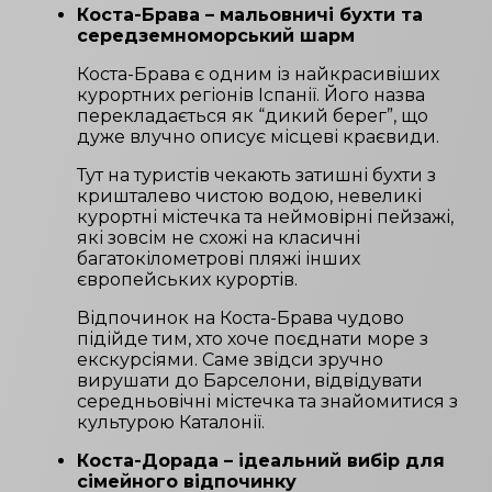
Коста-Брава – мальовничі бухти та
середземноморський шарм
Коста-Брава є одним із найкрасивіших
курортних регіонів Іспанії. Його назва
перекладається як “дикий берег”, що
дуже влучно описує місцеві краєвиди.
Тут на туристів чекають затишні бухти з
кришталево чистою водою, невеликі
курортні містечка та неймовірні пейзажі,
які зовсім не схожі на класичні
багатокілометрові пляжі інших
європейських курортів.
Відпочинок на Коста-Брава чудово
підійде тим, хто хоче поєднати море з
екскурсіями. Саме звідси зручно
вирушати до Барселони, відвідувати
середньовічні містечка та знайомитися з
культурою Каталонії.
Коста-Дорада – ідеальний вибір для
сімейного відпочинку