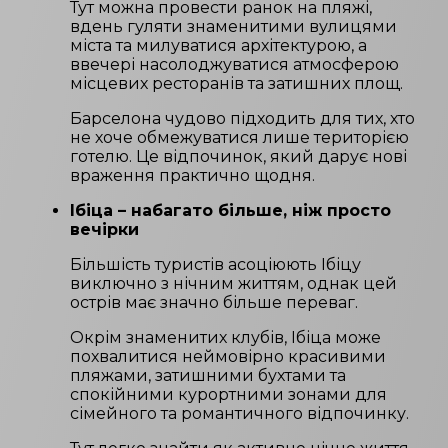
Тут можна провести ранок на пляжі,
вдень гуляти знаменитими вулицями
міста та милуватися архітектурою, а
ввечері насолоджуватися атмосферою
місцевих ресторанів та затишних площ.
Барселона чудово підходить для тих, хто
не хоче обмежуватися лише територією
готелю. Це відпочинок, який дарує нові
враження практично щодня.
Ібіца – набагато більше, ніж просто
вечірки
Більшість туристів асоціюють Ібіцу
виключно з нічним життям, однак цей
острів має значно більше переваг.
Окрім знаменитих клубів, Ібіца може
похвалитися неймовірно красивими
пляжами, затишними бухтами та
спокійними курортними зонами для
сімейного та романтичного відпочинку.