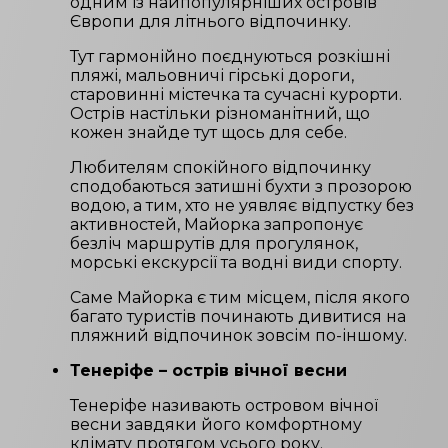
одним із найпопулярніших островів
Європи для літнього відпочинку.
Тут гармонійно поєднуються розкішні
пляжі, мальовничі гірські дороги,
старовинні містечка та сучасні курорти.
Острів настільки різноманітний, що
кожен знайде тут щось для себе.
Любителям спокійного відпочинку
сподобаються затишні бухти з прозорою
водою, а тим, хто не уявляє відпустку без
активностей, Майорка запропонує
безліч маршрутів для прогулянок,
морські екскурсії та водні види спорту.
Саме Майорка є тим місцем, після якого
багато туристів починають дивитися на
пляжний відпочинок зовсім по-іншому.
Тенеріфе – острів вічної весни
Тенеріфе називають островом вічної
весни завдяки його комфортному
клімату протягом усього року.