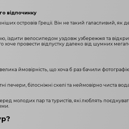
го відпочинку
іших островів Греції. Він не такий галасливий, як де
ю, їздити велосипедом уздовж узбережжя та відкрив
хто хоче провести відпустку далеко від шумних мега
, велика ймовірність, що хоча б раз бачили фотографі
і печери, білосніжні скелі та неймовірно чиста во
ред молодих пар та туристів, які люблять поєднув
ями.
ур?