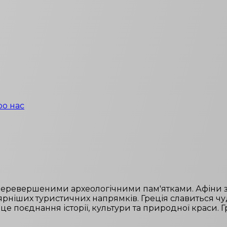
ро нас
неперевершеними археологічними пам'ятками. Афіни з 
рніших туристичних напрямків. Греція славиться ч
 це поєднання історії, культури та природної краси. 