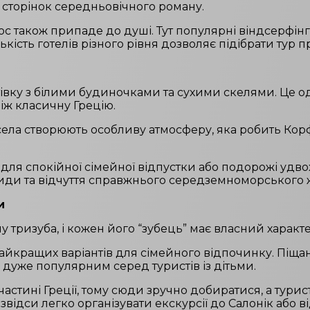
і сторінок середньовічного роману.
також припаде до душі. Тут популярні віндсерфінг,
кість готелів різного рівня дозволяє підібрати тур 
івку з білими будиночками та сухими скелями. Це од
ніж класичну Грецію.
ні села створюють особливу атмосферу, яка робить К
ля спокійної сімейної відпустки або подорожі удвох
види та відчуття справжнього середземноморського 
и
 тризуба, і кожен його “зубець” має власний характе
айкращих варіантів для сімейного відпочинку. Піщані
о дуже популярним серед туристів із дітьми.
частині Греції, тому сюди зручно добиратися, а тур
звідси легко організувати екскурсії до Салонік або