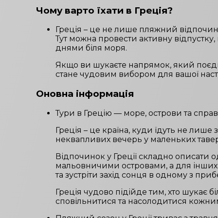
Чому варто їхати в
Греція
?
Греція – це не лише пляжний відпочинок
Тут можна провести активну відпустку
днями біля моря.
Якщо ви шукаєте напрямок, який поєд
стане чудовим вибором для вашої наст
Оновна інформація
Тури в Грецію — море, острови та спр
Греція – це країна, куди їдуть не лише 
неквапливих вечерь у маленьких тавер
Відпочинок у Греції складно описати 
мальовничими островами, а для інших 
та зустріти захід сонця в одному з пр
Греція чудово підійде тим, хто шукає 
сповільнитися та насолодитися кожним