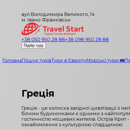
вул.Володимира Великого, 14
м. Івано-Франківськ
+38 050 950 28 88
+38 098 950 28 88
Підбір туру
Головна
Пошук турів
Тури в Європу
Морські тури 🚌
П
Греція
Греція - це колиска західної цивілізації з 
білими будиночками є одними з найпопуля
гостинністю місцевих жителів. Острів Крит -
ознайомлення з культурною спадщиною.