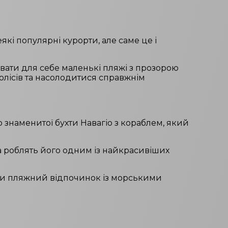
які популярні курорти, але саме це і
ати для себе маленькі пляжі з прозорою
полісів та насолодитися справжнім
ю знаменитої бухти Навагіо з кораблем, який
да роблять його одним із найкрасивіших
ати пляжний відпочинок із морськими