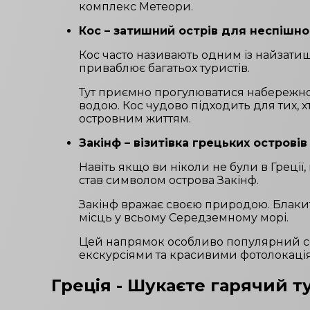
комплекс Метеори.
Кос – затишний острів для неспішно
Кос часто називають одним із найзатишн
приваблює багатьох туристів.
Тут приємно прогулюватися набережно
водою. Кос чудово підходить для тих, 
островним життям.
Закінф – візитівка грецьких островів
Навіть якщо ви ніколи не були в Греції
став символом острова Закінф.
Закінф вражає своєю природою. Блакитн
місць у всьому Середземному морі.
Цей напрямок особливо популярний се
екскурсіями та красивими фотолокаці
Греція
- Шукаєте гарячий т