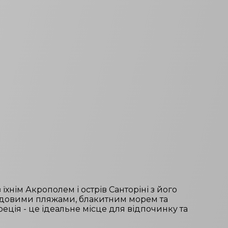
їхнім Акрополем і острів Санторіні з його
удовими пляжами, блакитним морем та
Греція - це ідеальне місце для відпочинку та