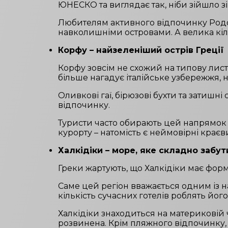
ЮНЕСКО та виглядає так, ніби зійшло з
Любителям активного відпочинку Родос 
навколишніми островами. А велика кіль
Корфу – найзеленіший острів Греції
Корфу зовсім не схожий на типову лист
більше нагадує італійське узбережжя, 
Оливкові гаї, бірюзові бухти та затиш
відпочинку.
Туристи часто обирають цей напрямок д
курорту – натомість є неймовірні крає
Халкідіки – море, яке складно забут
Греки жартують, що Халкідіки має форму
Саме цей регіон вважається одним із н
кількість сучасних готелів роблять йог
Халкідіки знаходиться на материковій 
розвинена. Крім пляжного відпочинку, 