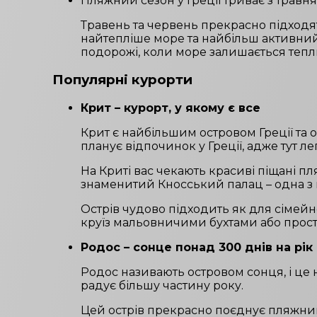
Пляжний сезон у Греції триває з травня
Травень та червень прекрасно підходят
найтепліше море та найбільш активний
подорожі, коли море залишається тепл
Популярні курорти
Крит – курорт, у якому є все
Крит є найбільшим островом Греції та 
планує відпочинок у Греції, адже тут ле
На Криті вас чекають красиві піщані пля
знаменитий Кносський палац – одна з 
Острів чудово підходить як для сімейн
круїз мальовничими бухтами або просто
Родос – сонце понад 300 днів на рік
Родос називають островом сонця, і це н
радує більшу частину року.
Цей острів прекрасно поєднує пляжний 