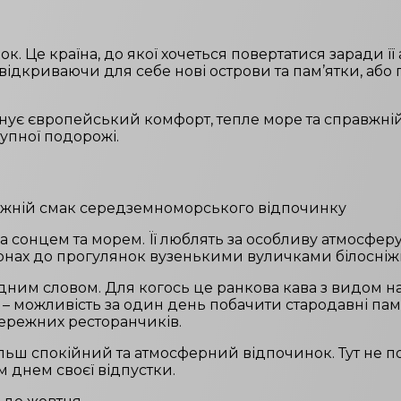
. Це країна, до якої хочеться повертатися заради її
, відкриваючи для себе нові острови та пам’ятки, а
нує європейський комфорт, тепле море та справжні
упної подорожі.
авжній смак середземноморського відпочинку
за сонцем та морем. Її люблять за особливу атмосферу
нах до прогулянок вузенькими вуличками білосніжн
одним словом. Для когось це ранкова кава з видом н
– можливість за один день побачити стародавні пам’
ибережних ресторанчиків.
більш спокійний та атмосферний відпочинок. Тут не п
 днем своєї відпустки.