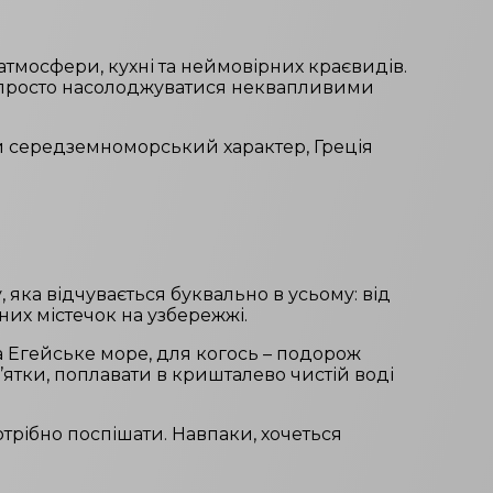
 атмосфери, кухні та неймовірних краєвидів.
бо просто насолоджуватися неквапливими
й середземноморський характер, Греція
, яка відчувається буквально в усьому: від
их містечок на узбережжі.
а Егейське море, для когось – подорож
ятки, поплавати в кришталево чистій воді
отрібно поспішати. Навпаки, хочеться