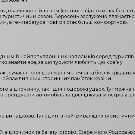
 до жовтня.
ь для екскурсій та комфортного відпочинку без літн
 туристичний сезон. Вересень заслужено вважаєтьс
им, а температура повітря стає більш комфортною.
одним із найпопулярніших напрямків серед туристів
гко знайти все, за що туристи люблять цю країну.
жі, сучасні готелі, затишні містечка та безліч цікави
найважливіших історичних пам’яток країни.
ого відпочинку, так і для подорожі удвох. Тут можна
 орендувати автомобіль та досліджувати острів у вл
е випадково. Тут один із найтриваліших туристичних 
відпочинок та багату історію. Старе місто Родоса вх