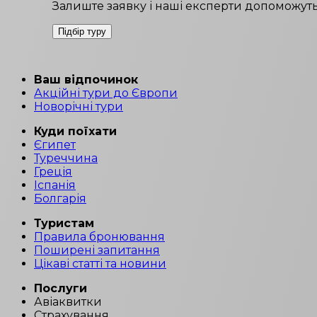
Залиште заявку і наші експерти допоможуть
Підбір туру
Ваш відпочинок
Акційні тури до Європи
Новорічні тури
Куди поїхати
Єгипет
Туреччина
Греція
Іспанія
Болгарія
Туристам
Правила бронювання
Поширені запитання
Цікаві статті та новини
Послуги
Авіаквитки
Страхування