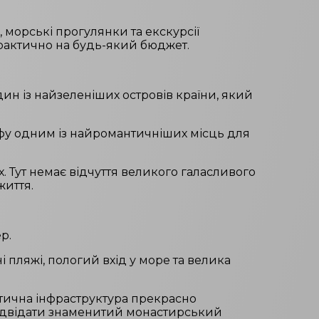
 морські прогулянки та екскурсії
практично на будь-який бюджет.
ин із найзеленіших островів країни, який
орфу одним із найромантичніших місць для
. Тут немає відчуття великого галасливого
життя.
р.
 пляжі, пологий вхід у море та велика
истична інфраструктура прекрасно
 відвідати знаменитий монастирський