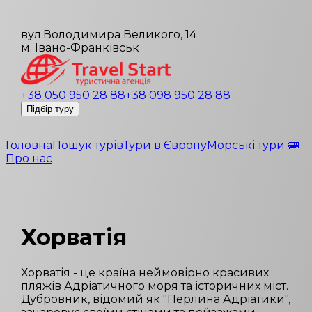
вул.Володимира Великого, 14
м. Івано-Франківськ
+38 050 950 28 88
+38 098 950 28 88
Підбір туру
Головна
Пошук турів
Тури в Європу
Морські тури 🚌
Про нас
Хорватія
Хорватія - це країна неймовірно красивих
пляжів Адріатичного моря та історичних міст.
Дубровник, відомий як "Перлина Адріатики",