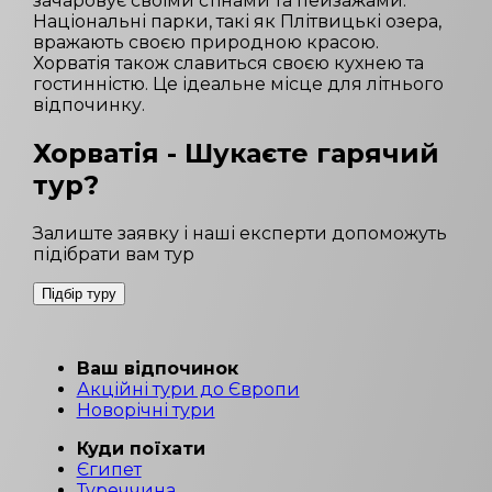
зачаровує своїми стінами та пейзажами.
Національні парки, такі як Плітвицькі озера,
вражають своєю природною красою.
Хорватія також славиться своєю кухнею та
гостинністю. Це ідеальне місце для літнього
відпочинку.
Хорватія
- Шукаєте гарячий
тур?
Залиште заявку і наші експерти допоможуть
підібрати вам тур
Підбір туру
Ваш відпочинок
Акційні тури до Європи
Новорічні тури
Куди поїхати
Єгипет
Туреччина