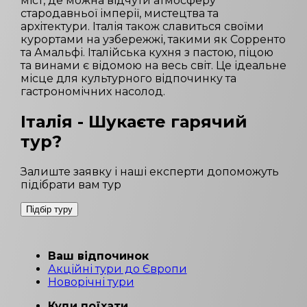
міст, де можна відчути атмосферу
стародавньої імперії, мистецтва та
архітектури. Італія також славиться своїми
курортами на узбережжі, такими як Сорренто
та Амальфі. Італійська кухня з пастою, піцою
та винами є відомою на весь світ. Це ідеальне
місце для культурного відпочинку та
гастрономічних насолод.
Італія
- Шукаєте гарячий
тур?
Залиште заявку і наші експерти допоможуть
підібрати вам тур
Підбір туру
Ваш відпочинок
Акційні тури до Європи
Новорічні тури
Куди поїхати