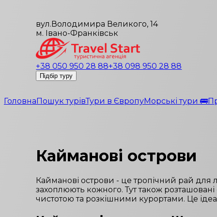
вул.Володимира Великого, 14
м. Івано-Франківськ
+38 050 950 28 88
+38 098 950 28 88
Підбір туру
Головна
Пошук турів
Тури в Європу
Морські тури 🚌
П
Кайманові острови
Кайманові острови - це тропічний рай для лю
захоплюють кожного. Тут також розташовані 
чистотою та розкішними курортами. Це ідеа