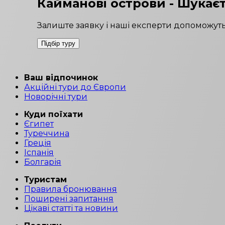
Кайманові острови
- Шукаєт
Залиште заявку і наші експерти допоможуть
Підбір туру
Ваш відпочинок
Акційні тури до Європи
Новорічні тури
Куди поїхати
Єгипет
Туреччина
Греція
Іспанія
Болгарія
Туристам
Правила бронювання
Поширені запитання
Цікаві статті та новини