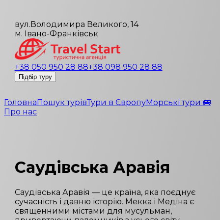
вул.Володимира Великого, 14
м. Івано-Франківськ
+38 050 950 28 88
+38 098 950 28 88
Підбір туру
Головна
Пошук турів
Тури в Європу
Морські тури 🚌
Про нас
Саудівська Аравія
Саудівська Аравія — це країна, яка поєднує
сучасність і давню історію. Мекка і Медіна є
священними містами для мусульман,