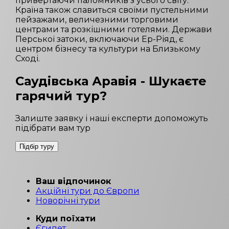
привертаючи паломників з усього світу.
Країна також славиться своїми пустельними
пейзажами, величезними торговими
центрами та розкішними готелями. Держави
Перської затоки, включаючи Ер-Ріяд, є
центром бізнесу та культури на Близькому
Сході.
Саудівська Аравія
- Шукаєте
гарячий тур?
Залиште заявку і наші експерти допоможуть
підібрати вам тур
Підбір туру
Ваш відпочинок
Акційні тури до Європи
Новорічні тури
Куди поїхати
Єгипет